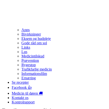
Apps
Bivirkninger
Eksem og hudpleje
Gode råd om sol
Links
Lus
Medicintilskud
Prævention
Rygestop
Trafikfarlig medicin
Informationsfilm
Ernæring
Se recepter
Facebook 👍
Medicin til døren 🚚
Kontakt os
Kontrolrapport