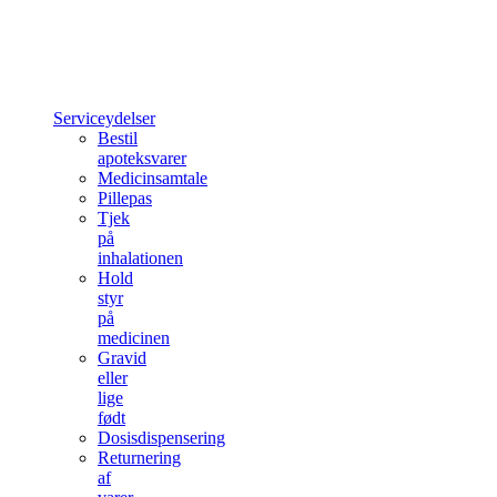
Serviceydelser
Bestil
apoteksvarer
Medicinsamtale
Pillepas
Tjek
på
inhalationen
Hold
styr
på
medicinen
Gravid
eller
lige
født
Dosisdispensering
Returnering
af