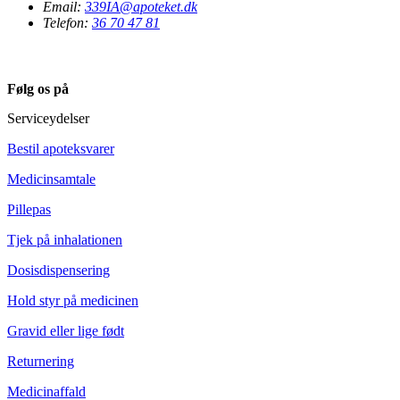
Email:
339IA@apoteket.dk
Telefon:
36 70 47 81
Følg os på
Serviceydelser
Bestil apoteksvarer
Medicinsamtale
Pillepas
Tjek på inhalationen
Dosisdispensering
Hold styr på medicinen
Gravid eller lige født
Returnering
Medicinaffald