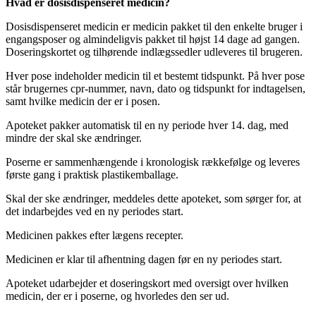
Hvad er dosisdispenseret medicin?
Dosisdispenseret medicin er medicin pakket til den enkelte bruger i
engangsposer og almindeligvis pakket til højst 14 dage ad gangen.
Doseringskortet og tilhørende indlægssedler udleveres til brugeren.
Hver pose indeholder medicin til et bestemt tidspunkt. På hver pose
står brugernes cpr-nummer, navn, dato og tidspunkt for indtagelsen,
samt hvilke medicin der er i posen.
Apoteket pakker automatisk til en ny periode hver 14. dag, med
mindre der skal ske ændringer.
Poserne er sammenhængende i kronologisk rækkefølge og leveres
første gang i praktisk plastikemballage.
Skal der ske ændringer, meddeles dette apoteket, som sørger for, at
det indarbejdes ved en ny periodes start.
Medicinen pakkes efter lægens recepter.
Medicinen er klar til afhentning dagen før en ny periodes start.
Apoteket udarbejder et doseringskort med oversigt over hvilken
medicin, der er i poserne, og hvorledes den ser ud.