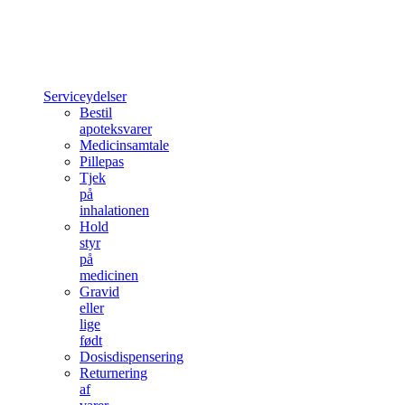
Serviceydelser
Bestil
apoteksvarer
Medicinsamtale
Pillepas
Tjek
på
inhalationen
Hold
styr
på
medicinen
Gravid
eller
lige
født
Dosisdispensering
Returnering
af