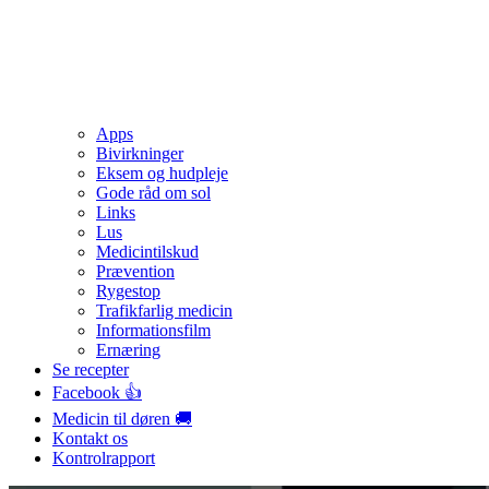
Apps
Bivirkninger
Eksem og hudpleje
Gode råd om sol
Links
Lus
Medicintilskud
Prævention
Rygestop
Trafikfarlig medicin
Informationsfilm
Ernæring
Se recepter
Facebook 👍
Medicin til døren 🚚
Kontakt os
Kontrolrapport