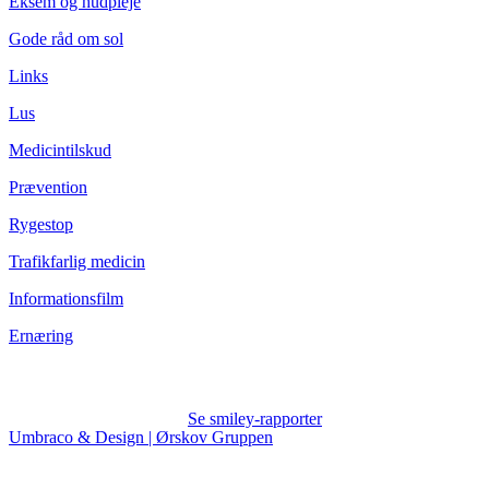
Eksem og hudpleje
Gode råd om sol
Links
Lus
Medicintilskud
Prævention
Rygestop
Trafikfarlig medicin
Informationsfilm
Ernæring
Se smiley-rapporter
Umbraco & Design | Ørskov Gruppen