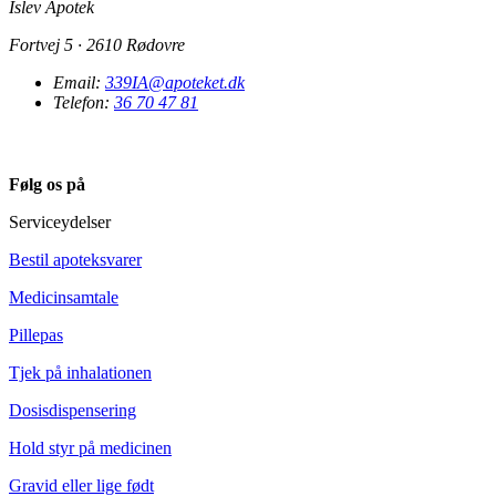
Islev Apotek
Fortvej 5 · 2610 Rødovre
Email:
339IA@apoteket.dk
Telefon:
36 70 47 81
Følg os på
Serviceydelser
Bestil apoteksvarer
Medicinsamtale
Pillepas
Tjek på inhalationen
Dosisdispensering
Hold styr på medicinen
Gravid eller lige født