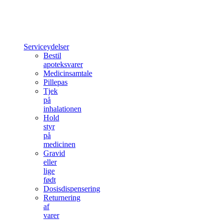
Serviceydelser
Bestil
apoteksvarer
Medicinsamtale
Pillepas
Tjek
på
inhalationen
Hold
styr
på
medicinen
Gravid
eller
lige
født
Dosisdispensering
Returnering
af
varer