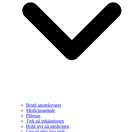
Bestil apoteksvarer
Medicinsamtale
Pillepas
Tjek på inhalationen
Hold styr på medicinen
Gravid eller lige født