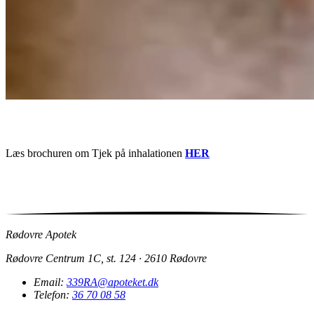
Læs brochuren om Tjek på inhalationen
HER
Rødovre Apotek
Rødovre Centrum 1C, st. 124 · 2610 Rødovre
Email:
339RA@apoteket.dk
Telefon:
36 70 08 58